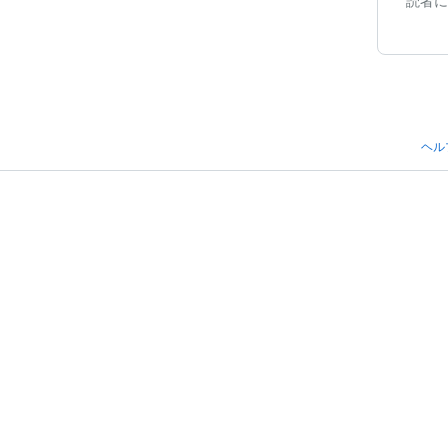
読者に
ヘル