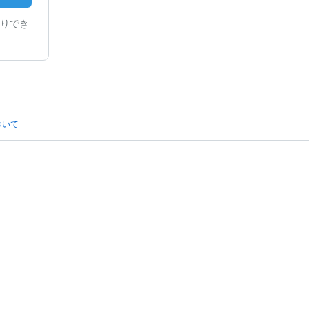
りでき
ついて