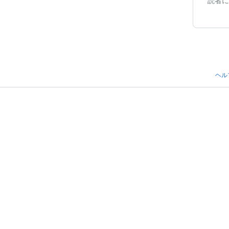
読者に
ヘル