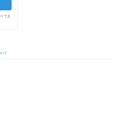
りでき
ついて