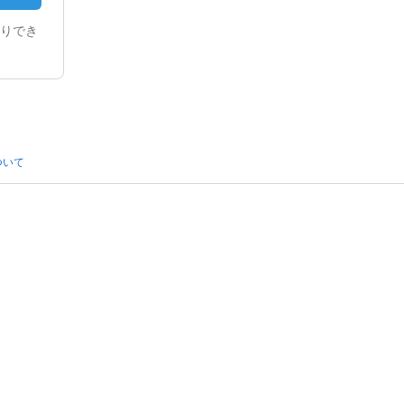
りでき
ついて