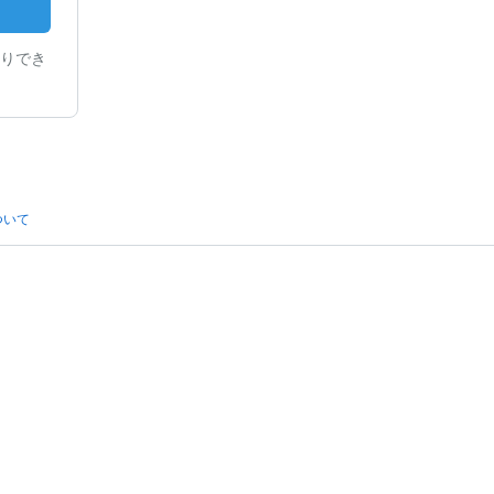
りでき
ついて