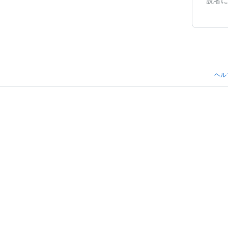
読者に
ヘル