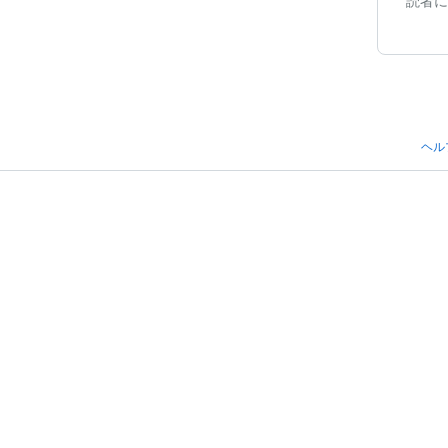
読者に
ヘル