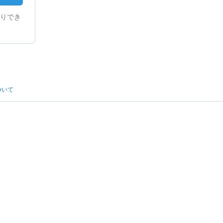
りでき
ついて