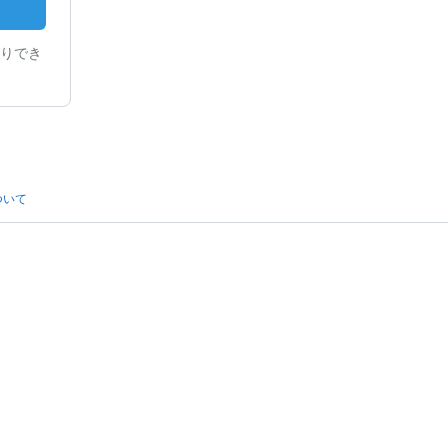
りでき
ついて