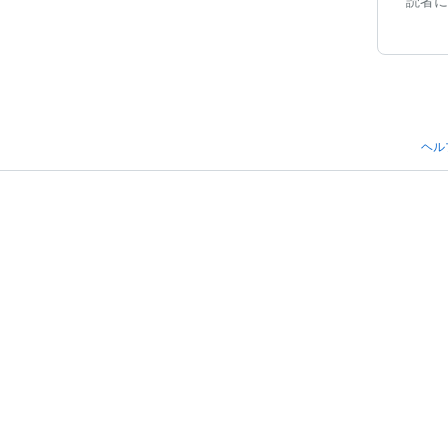
読者に
ヘル