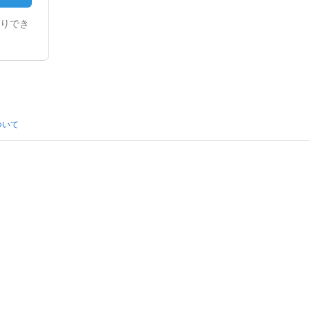
りでき
ついて