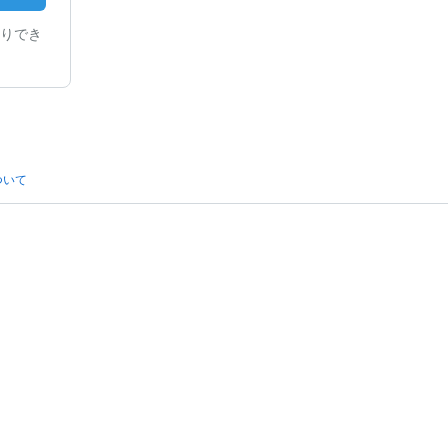
りでき
ついて