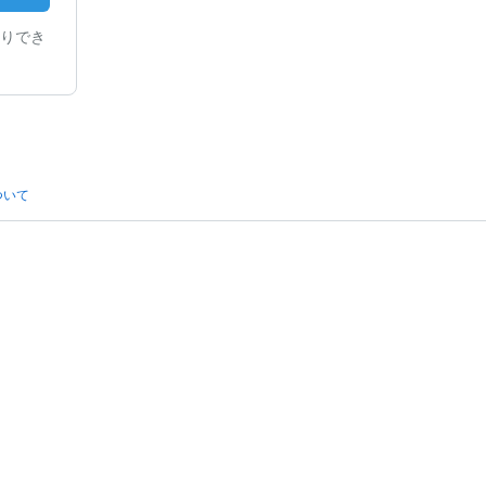
りでき
ついて