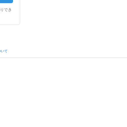
りでき
ついて