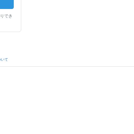
りでき
ついて