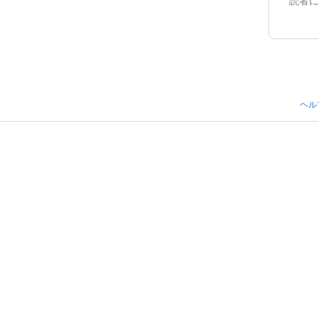
読者に
ヘル