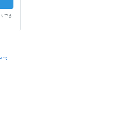
りでき
ついて