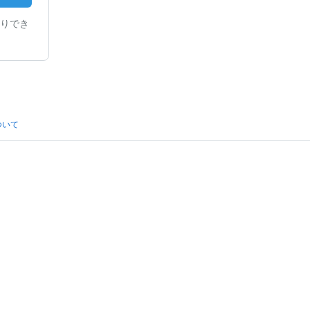
りでき
ついて