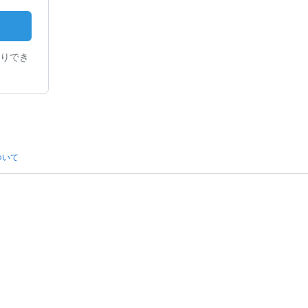
りでき
ついて