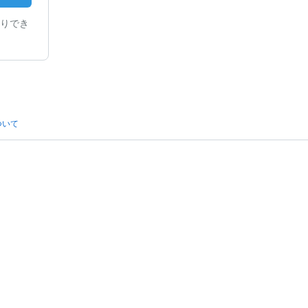
りでき
ついて