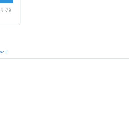
りでき
ついて