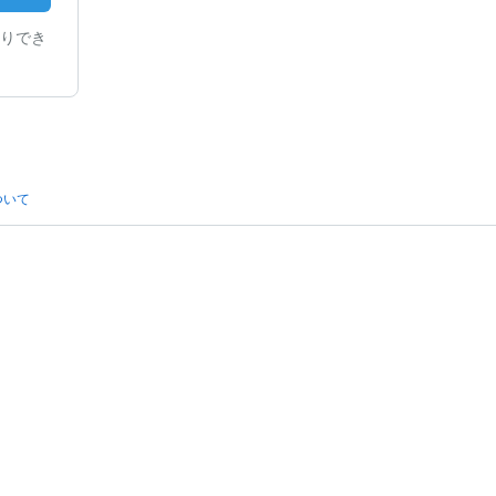
りでき
ついて