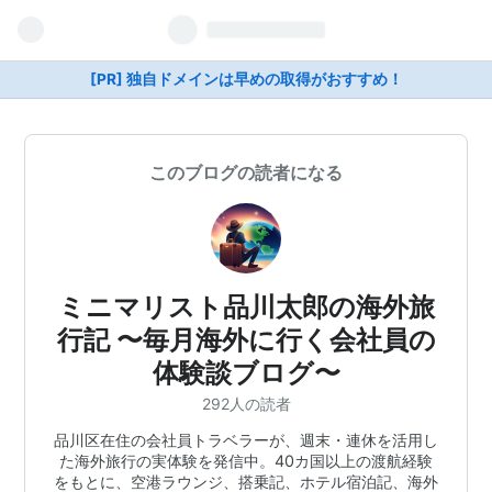
[PR] 独自ドメインは早めの取得がおすすめ！
このブログの読者になる
ミニマリスト品川太郎の海外旅
行記 〜毎月海外に行く会社員の
体験談ブログ〜
292人の読者
品川区在住の会社員トラベラーが、週末・連休を活用し
た海外旅行の実体験を発信中。40カ国以上の渡航経験
をもとに、空港ラウンジ、搭乗記、ホテル宿泊記、海外