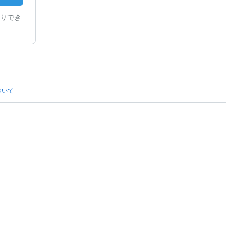
りでき
ついて