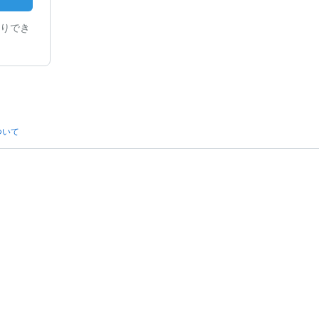
りでき
ついて