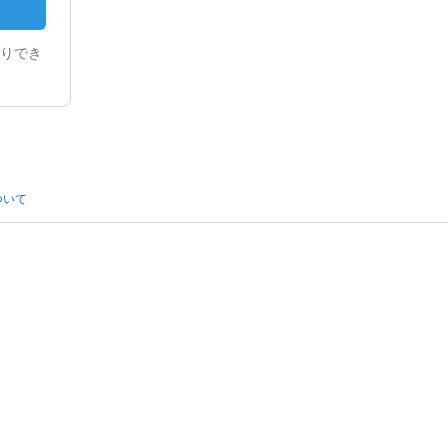
りでき
ついて