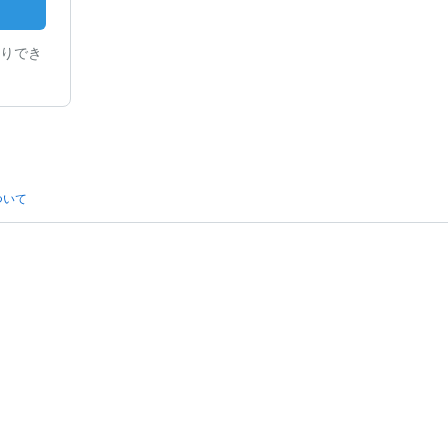
りでき
ついて