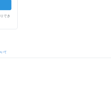
りでき
ついて