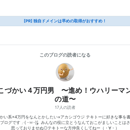
[PR] 独自ドメインは早めの取得がおすすめ！
このブログの読者になる
こづかい４万円男 〜進め！ウハリーマ
の道〜
17人の読者
かい系×4万円をなんとかしたい×アカシゴウジ テキトーに好きな事を
･ㅂ･)و ̑̑ みんなの役に立とうなんておこがましいことはさっぱり
思っておりませぬ◎テキトーな方仲良くしてねー（・∀・）