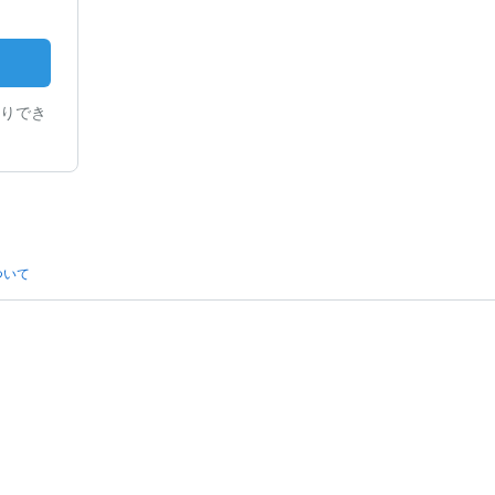
りでき
ついて