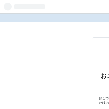
お
おこづ
だけのブログです╭( 