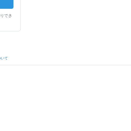
りでき
ついて