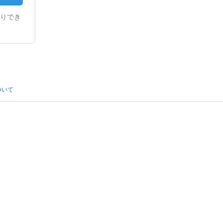
りでき
ついて