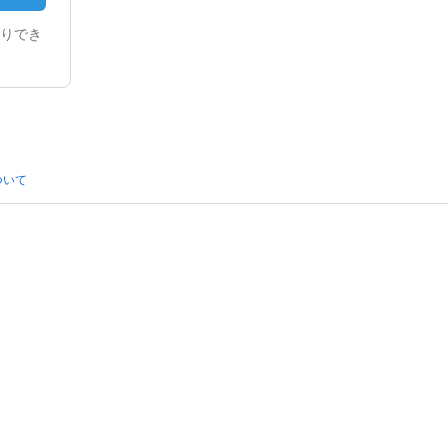
りでき
ついて