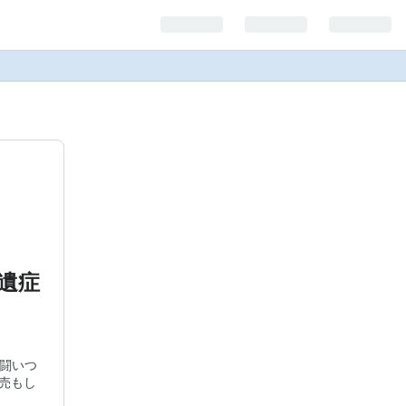
後遺症
症と闘いつ
販売もし