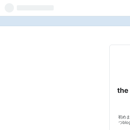
th
初めまし
つbl