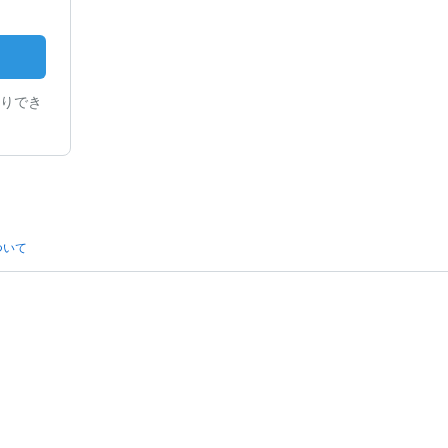
りでき
ついて