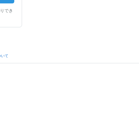
りでき
ついて