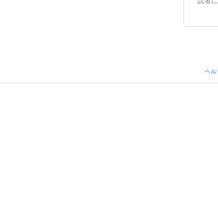
読者に
ヘル