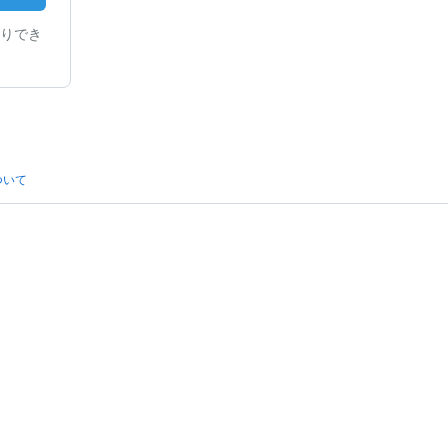
りでき
ついて