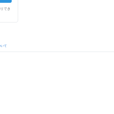
りでき
ついて