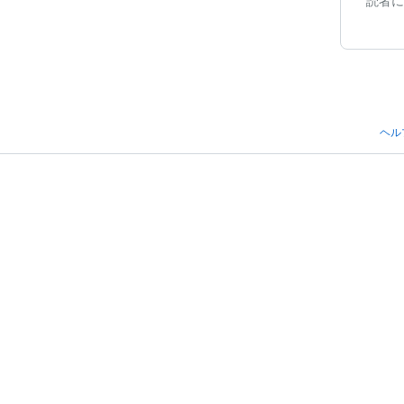
読者に
ヘル