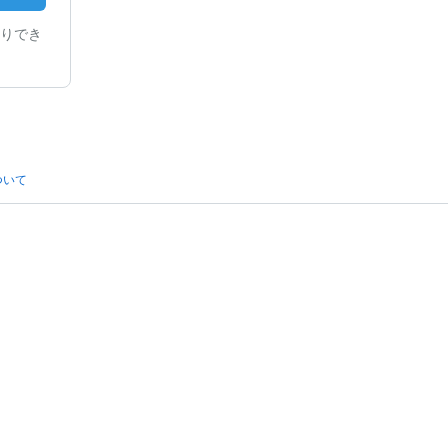
りでき
ついて