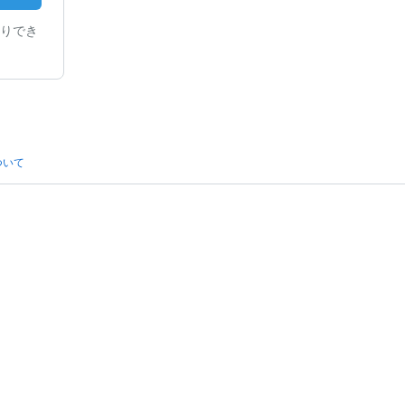
りでき
ついて