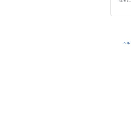
読者に
ヘル