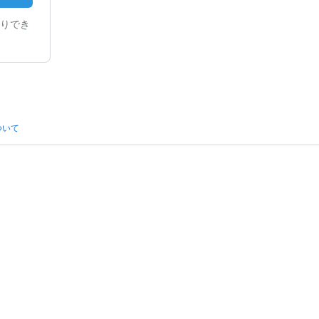
りでき
ついて