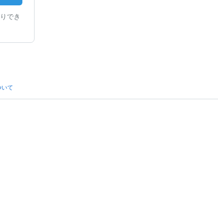
りでき
ついて