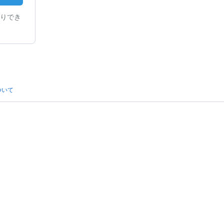
りでき
ついて