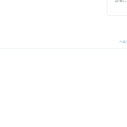
読者に
ヘル