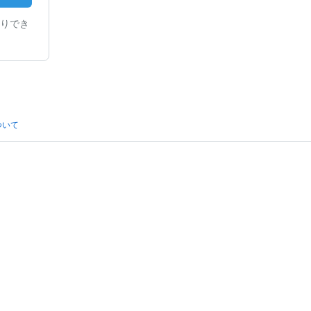
りでき
ついて