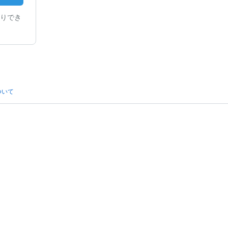
りでき
ついて