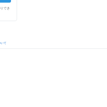
りでき
ついて