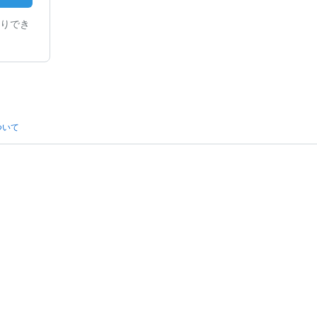
りでき
ついて